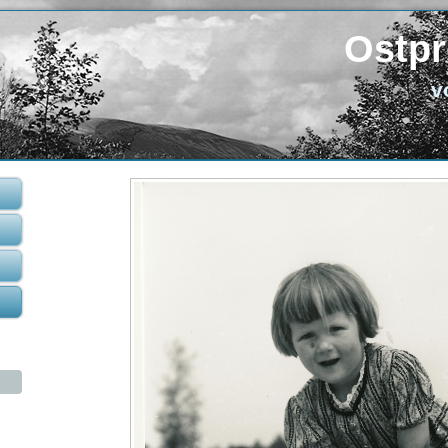
Ostpr
v