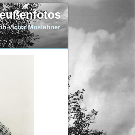
eußenfotos
on Victor Moslehner