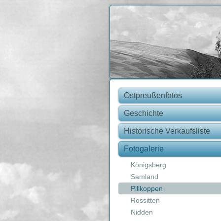
Ostpreußenfotos
Geschichte
Historische Verkaufsliste
Fotogalerie
Königsberg
Samland
Pillkoppen
Rossitten
Nidden