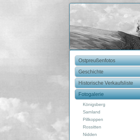
Ostpreußenfotos
Geschichte
Historische Verkaufsliste
Fotogalerie
Königsberg
Samland
Pillkoppen
Rossitten
Nidden