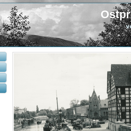
Ostpr
v