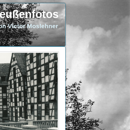
eußenfotos
on Victor Moslehner