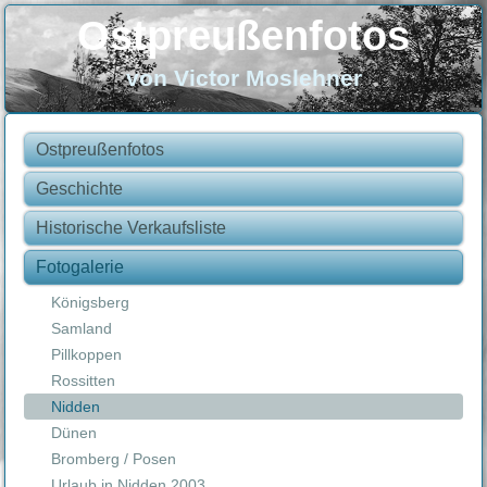
Ostpreußenfotos
von Victor Moslehner
Ostpreußenfotos
Geschichte
Historische Verkaufsliste
Fotogalerie
Königsberg
Samland
Pillkoppen
Rossitten
Nidden
Dünen
Bromberg / Posen
Urlaub in Nidden 2003