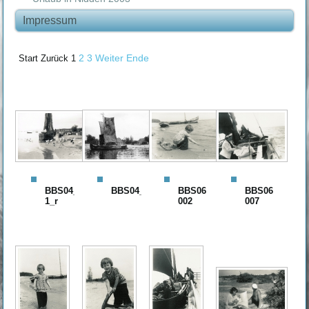
Impressum
2
3
Weiter
Ende
Start
Zurück
1
BBS04_288-
BBS04_289_r
BBS06
BBS06
1_r
002
007