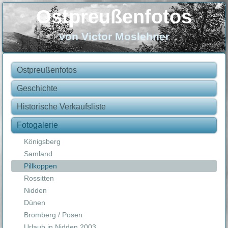
Ostpreußenfotos
von Victor Moslehner
Ostpreußenfotos
Geschichte
Historische Verkaufsliste
Fotogalerie
Königsberg
Samland
Pillkoppen
Rossitten
Nidden
Dünen
Bromberg / Posen
Urlaub in Nidden 2003