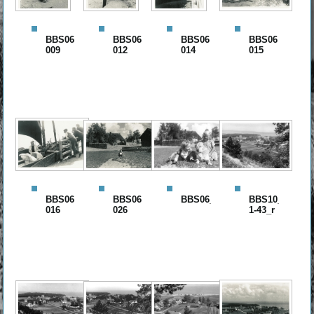
BBS06
BBS06
BBS06
BBS06
009
012
014
015
BBS06
BBS06
BBS06_R01_r
BBS10_201-
016
026
1-43_r