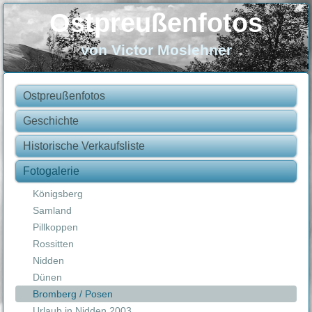
Ostpreußenfotos
von Victor Moslehner
Ostpreußenfotos
Geschichte
Historische Verkaufsliste
Fotogalerie
Königsberg
Samland
Pillkoppen
Rossitten
Nidden
Dünen
Bromberg / Posen
Urlaub in Nidden 2003