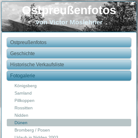
Ostpreußenfotos
von Victor Moslehner
Ostpreußenfotos
Geschichte
Historische Verkaufsliste
Fotogalerie
Königsberg
Samland
Pillkoppen
Rossitten
Nidden
Dünen
Bromberg / Posen
Urlaub in Nidden 2003