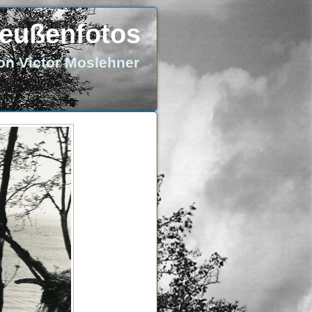
eußenfotos
on Victor Moslehner