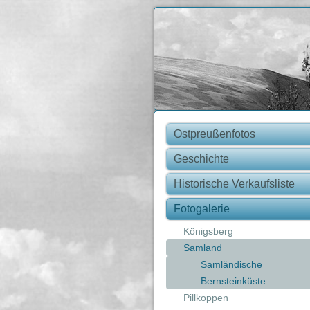
Ostpreußenfotos
Geschichte
Historische Verkaufsliste
Fotogalerie
Königsberg
Samland
Samländische
Bernsteinküste
Pillkoppen