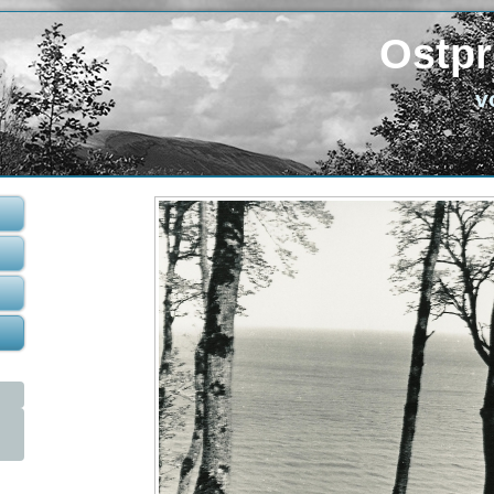
Ostpr
v