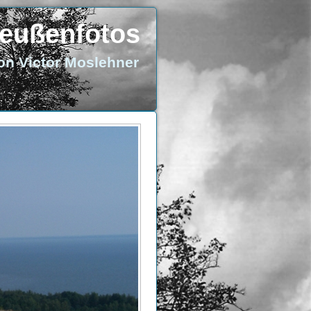
eußenfotos
on Victor Moslehner