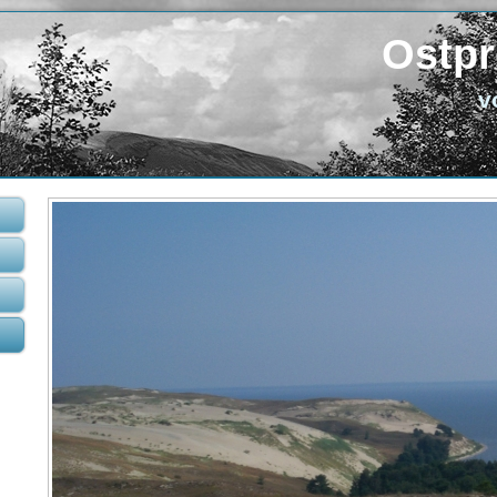
Ostpr
v