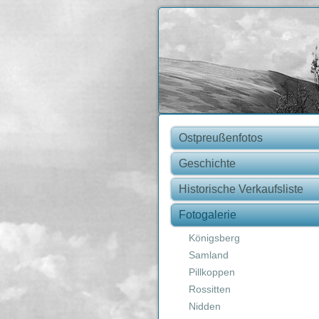
Ostpreußenfotos
Geschichte
Historische Verkaufsliste
Fotogalerie
Königsberg
Samland
Pillkoppen
Rossitten
Nidden