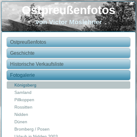
Ostpreußenfotos
von Victor Moslehner
Ostpreußenfotos
Geschichte
Historische Verkaufsliste
Fotogalerie
Königsberg
Samland
Pillkoppen
Rossitten
Nidden
Dünen
Bromberg / Posen
Urlaub in Nidden 2003