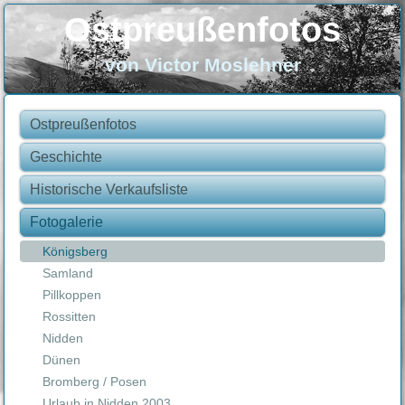
Ostpreußenfotos
von Victor Moslehner
Ostpreußenfotos
Geschichte
Historische Verkaufsliste
Fotogalerie
Königsberg
Samland
Pillkoppen
Rossitten
Nidden
Dünen
Bromberg / Posen
Urlaub in Nidden 2003